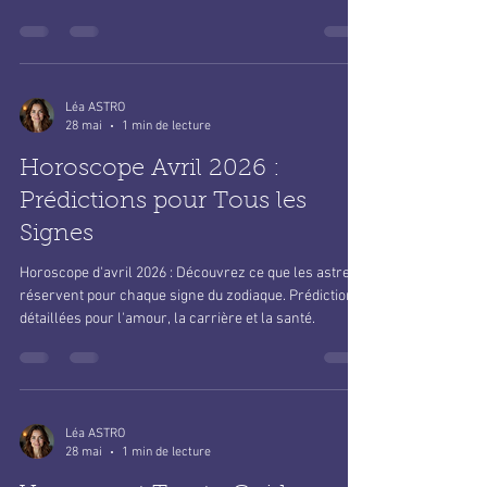
Dans les moments où l'incertitude s'installe, où les
doutes t'assaillent et où l'avenir semble voilé, il est
naturel de chercher une lumière, un guide capable de
t'éclairer sur ton chemin. Poser une question voyance
gratuite en ligne peut être cette bouffée d'air frais,
cette main tendue qui t'aide à mieux comprendre ta
situation, à envisager les possibles et à apaiser ton
esprit. Grâce à la magie d'internet, tu peux désormais
Léa ASTRO
28 mai
1 min de lecture
accéder à des consultations de voyance fiables, s
Horoscope Avril 2026 :
Prédictions pour Tous les
Signes
Horoscope d'avril 2026 : Découvrez ce que les astres
réservent pour chaque signe du zodiaque. Prédictions
détaillées pour l'amour, la carrière et la santé.