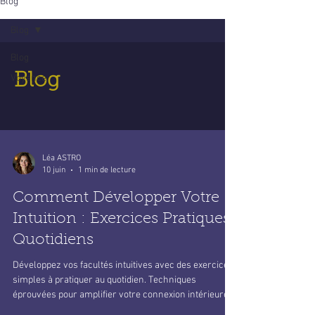
Blog
Blog
Blog
Blog
Voyance
Léa ASTRO
10 juin
1 min de lecture
Comment Développer Votre
Intuition : Exercices Pratiques
Quotidiens
Développez vos facultés intuitives avec des exercices
simples à pratiquer au quotidien. Techniques
éprouvées pour amplifier votre connexion intérieure.