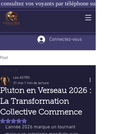
consultez vos voyants par téléphone sur notre site ou e
Connectez-vous
Post
Blog
Léa ASTRO
Blog
31 mai
1 min de lecture
Pluton en Verseau 2026 :
Voyance
La Transformation
Collective Commence
Noté NaN étoiles sur 5.
L'année 2026 marque un tournant 