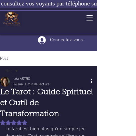
consultez vos voyants par téléphone sur notre site ou e
Connectez-vous
Post
Blog
Léa ASTRO
Blog
26 mai
1 min de lecture
Le Tarot : Guide Spirituel
Voyance
et Outil de
Transformation
Noté NaN étoiles sur 5.
Le tarot est bien plus qu'un simple jeu 