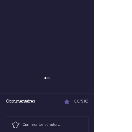
0.0/5 (0)
Commentaires
Commenter et noter...
Poser une question de
Voyance abord
voyance email gratuite :
ligne : Trouve l