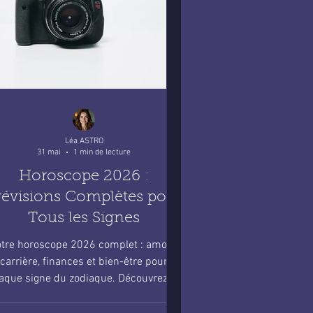
Léa ASTRO
31 mai
1 min de lecture
Horoscope 2026 :
révisions Complètes pour
Tous les Signes
tre horoscope 2026 complet : amour,
carrière, finances et bien-être pour
aque signe du zodiaque. Découvrez ce
que les astres vous réservent.