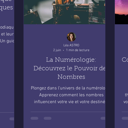
iques
zodiaque,
 et leur
 Un guide
Léa ASTRO
nnaître.
2 juin
1 min de lecture
La Numérologie:
C
Découvrez le Pouvoir des
Nombres
Plongez dans l'univers de la numérologie.
Apprenez comment les nombres
t
influencent votre vie et votre destinée.
vo