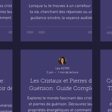
et apaisante
es cristaux
Lorsque tu te trouves à un carrefour de
rez leurs
ta vie, cherchant des réponses ou une
omment les
guidance sincère, la voyance audiotel
être.
peut apparaître comme une lumière
douce dans l’obscurité, une voix
rassurante qui t’accompagne à chaque
pas. Pourtant, dans cet univers où les
promesses abondent, il est essentiel de
savoir comment trouver une voyance
audiotel fiable et sécurisée, afin que
cette expérience soit non seulement
Léa ASTRO
enrichissante, mais aussi protégée
2 juin
1 min de lecture
contre les déceptions et les mauvais
e:
Les Cristaux et Pierres de
C
ir des
Guérison: Guide Complet
T
Explorez le monde fascinant des cristaux
et pierres de guérison. Découvrez leurs
d
numérologie
propriétés énergétiques et comment les
pl
nombres