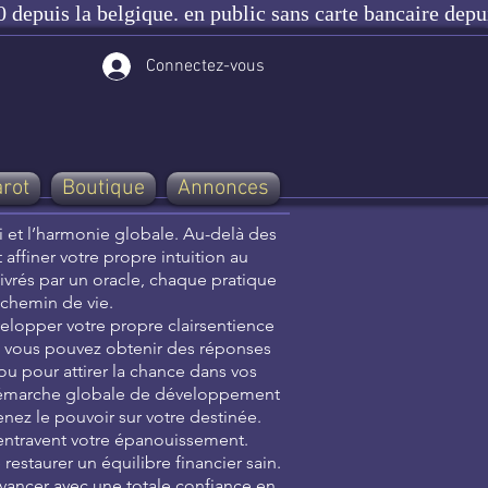
 depuis la belgique. en public sans carte bancaire depu
Connectez-vous
arot
Boutique
Annonces
oi et l’harmonie globale. Au-delà des
affiner votre propre intuition au
ivrés par un oracle, chaque pratique
 chemin de vie.
velopper votre propre clairsentience
, vous pouvez obtenir des réponses
 ou pour attirer la chance dans vos
une démarche globale de développement
enez le pouvoir sur votre destinée.
entravent votre épanouissement.
estaurer un équilibre financier sain.
vancer avec une totale confiance en