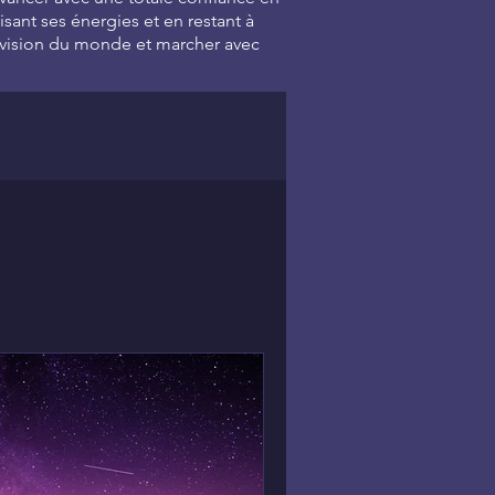
isant ses énergies et en restant à
e vision du monde et marcher avec