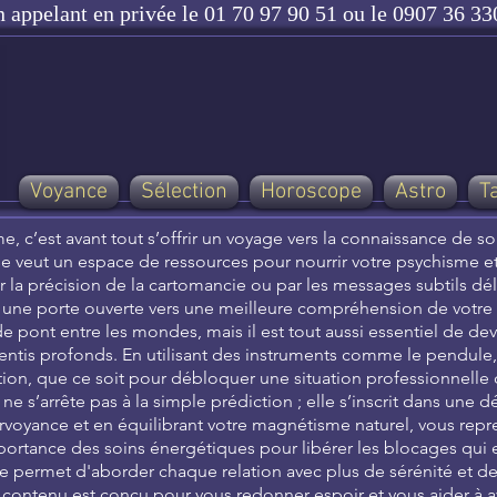
n appelant en privée le 01 70 97 90 51 ou le 0907 36 330
Voyance
Sélection
Horoscope
Astro
T
e, c’est avant tout s’offrir un voyage vers la connaissance de s
 se veut un espace de ressources pour nourrir votre psychisme et 
r la précision de la cartomancie ou par les messages subtils dél
t une porte ouverte vers une meilleure compréhension de votre
e pont entre les mondes, mais il est tout aussi essentiel de de
entis profonds. En utilisant des instruments comme le pendule
ntation, que ce soit pour débloquer une situation professionnelle
é ne s’arrête pas à la simple prédiction ; elle s’inscrit dans 
airvoyance et en équilibrant votre magnétisme naturel, vous repr
rtance des soins énergétiques pour libérer les blocages qui 
e permet d'aborder chaque relation avec plus de sérénité et de r
contenu est conçu pour vous redonner espoir et vous aider à a