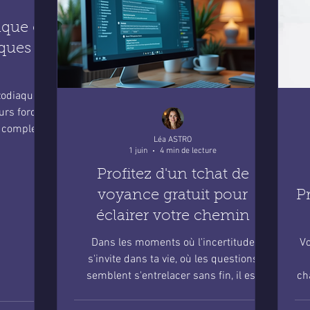
aque et
iques
zodiaque,
eurs forces
e complet
Léa ASTRO
re signe
1 juin
4 min de lecture
Profitez d'un tchat de
voyance gratuit pour
P
éclairer votre chemin
Dans les moments où l'incertitude
Vo
s'invite dans ta vie, où les questions
semblent s'entrelacer sans fin, il est
ch
naturel de chercher une lumière, un
guide capable de t'accompagner avec