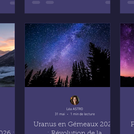
douceur et bienveillance. Le tchat de
voyance gratuit s'impose alors comme
une porte ouverte vers cette clarté, un
espace où tu peux t'exprimer librement,
sans contrainte, et recevoir des réponses
précieuses. Sans inscription, sans
engagement, ce service te permet
d'accéder à une écoute attentiv
Léa ASTRO
31 mai
1 min de lecture
Uranus en Gémeaux 2026
P
026 :
: Révolution de la