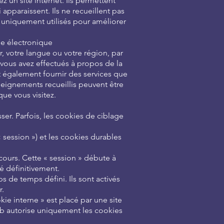
 un site internet. Ils permettent
apparaissent. Ils ne recueillent pas
 uniquement utilisés pour améliorer
ie électronique
, votre langue ou votre région, par
vous avez effectués à propos de la
nt également fournir des services que
ignements recueillis peuvent être
ue vous visitez.
er. Parfois, les cookies de ciblage
 session ») et les cookies durables
cours. Cette « session » débute à
é définitivement.
s de temps défini. Ils sont activés
r.
kie interne » est placé par une site
Web autorise uniquement les cookies