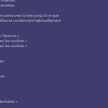
 Internet.
ramètres.
is parcourez la liste jusqu’à ce que
éfixe et contiennent habituellement
 « Options »
hez les cookies »
hez les cookies »
es.
cer.
ntialité ».