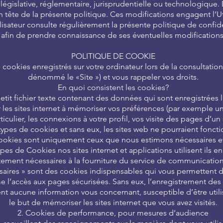
égislative, réglementaire, jurisprudentielle ou technologique. D
n tête de la présente politique. Ces modifications engagent l’Uti
isateur consulte régulièrement la présente politique de confiden
afin de prendre connaissance de ses éventuelles modifications
POLITIQUE DE COOKIE
ookies enregistrés sur votre ordinateur lors de la consultatio
dénommé le «Site ») et vous rappeler vos droits.
En quoi consistent les cookies?
tit fichier texte contenant des données qui sont enregistrées l
er les sites internet à mémoriser vos préférences (par exemple un
ticulier, les connexions à votre profil, vos visite des pages d’un 
s types de cookies et sans eux, les sites web ne pourraient fonc
ookies sont uniquement ceux que nous estimons nécessaires et 
pes de Cookies nos sites internet et applications utilisent ils e
ctement nécessaires à la fourniture du service de communication
aires » sont des cookies indispensables qui vous permettent de 
me l’accès aux pages sécurisées. Sans eux, l’enregistrement des
ent aucune information vous concernant, susceptible d’être util
le but de mémoriser les sites internet que vous avez visités.
2. Cookies de performance, pour mesures d’audience