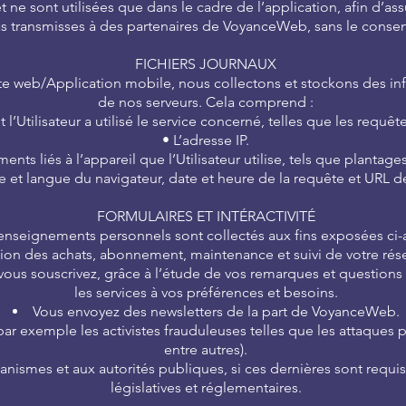
et ne sont utilisées que dans le cadre de l’application, afin d’a
 transmisses à des partenaires de VoyanceWeb, sans le consent
FICHIERS JOURNAUX
 Site web/Application mobile, nous collectons et stockons des in
de nos serveurs. Cela comprend :
 l’Utilisateur a utilisé le service concerné, telles que les requê
• L’adresse IP.
ts liés à l’appareil que l’Utilisateur utilise, tels que plantage
pe et langue du navigateur, date et heure de la requête et URL 
FORMULAIRES ET INTÉRACTIVITÉ
enseignements personnels sont collectés aux fins exposées ci-a
on des achats, abonnement, maintenance et suivi de votre réser
vous souscrivez, grâce à l’étude de vos remarques et questions en
les services à vos préférences et besoins.
Vous envoyez des newsletters de la part de VoyanceWeb.
ar exemple les activistes frauduleuses telles que les attaques p
entre autres).
ismes et aux autorités publiques, si ces dernières sont requise
législatives et réglementaires.