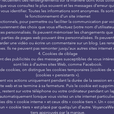
recueillent des renseignements sur la manière dont vous utilisez
ue vous consultez le plus souvent et les messages d’erreur qui 
us identifier. Toutes les informations sont anonymes. Ils sont
le fonctionnement d’un site internet
nctionnels, pour permettre ou faciliter la communication par vo
ouviennent des choix que vous effectuez (votre nom d’utilisateur
ices personnalisés. Ils peuvent mémoriser les changements que 
res parties de pages web pouvant être personnalisées. Ils peuve
er une vidéo ou écrire un commentaire sur un blog. Les rense
s. Ils ne peuvent pas remonter jusqu’aux autres sites internet q
4. Cookies de ciblage
ent des publicités ou des messages susceptibles de vous intéress
sont liés à d’autres sites Web, comme Facebook.
de cookies, on distingue les cookies temporaires (cookies de «
(cookies « persistants »).
lient vos actions uniquement pendant la durée de la session en 
ite web et se termine à sa fermeture. Puis le cookie est supprim
x, restent sur votre téléphone ou votre ordinateur pendant un lap
automatiquement lorsque vous visitez un site internet particulie
 dits « cookie interne » et ceux dits « cookie tiers ». Un « coo
qu’un « cookie tiers » est placé par quelqu’un d’autre. Voyance
tiers approuvés par la marque.