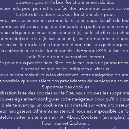
pouvons garantir le bon fonctionnement du Site.
nctionnels, pour permettre ou faciliter la communication par vo
Le Site utilise des « cookies fonctionnels » pour:
ous avez sélectionnés comme la mise en page, la taille du texte
émoriser s’il vous a déjà été demandé de participer à une enq
vous indiquer que vous êtes connecté(e) sur le site (le cas échéa
nnecté(e) sur le site (le cas échéant); Les informations partag
le service, le produit et la fonction et non dans un quelconque a
la catégorie « cookies fonctionnels » NE seront PAS utilisés pou
sur le Site ou sur d’autres sites internet.
 pour nous par des tiers. Si tel est le cas, nous ne permettons p
d’autres fins que celles indiquées ci-dessus.
vous revient mais si vous les désactivez, votre navigation pourra 
t possible que vos sélections précédentes de services ne soie
Supprimer des cookies
’utilisation faite des cookies sur le Site, vous pouvez les suppr
 pouvez également configurer votre navigateur pour qu’il bloq
d’alerte avant qu’un cookie ne soit installé sur votre ordinateur
x navigateurs différents existent, il nous est impossible de f
efois visiter le site internet « All About Cookies » (en anglais
Pour Internet Explorer :