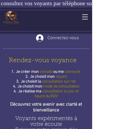
consultez vos voyants par téléphone sur notre site ou e
Connectez-vous
Rendez-vous voyance
1. Je créer mon
compte
ou me
connecte
2. Je choisit mon
voyant
3. Je choisit la
consultation sur rdv
4. Je choisit mon
mode de consultation
4. Je réalise ma
consultation le jour et
heure du RDV
Découvrez votre avenir avec clarté et
bienveillance
Voyants expérimentés à
votre écoute