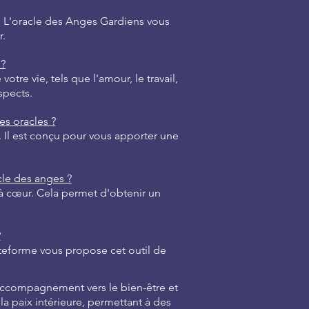
ge. L'oracle des Anges Gardiens vous
r.
 ?
re vie, tels que l'amour, le travail,
spects.
es oracles ?
. Il est conçu pour vous apporter une
cle des anges ?
 à cœur. Cela permet d'obtenir un
?
teforme vous propose cet outil de
e accompagnement vers le bien-être et
 la paix intérieure, permettant à des