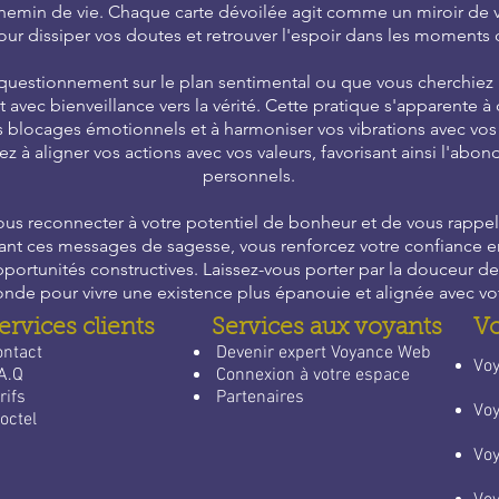
e chemin de vie. Chaque carte dévoilée agit comme un miroir de 
our dissiper vos doutes et retrouver l'espoir dans les moments d
uestionnement sur le plan sentimental ou que vous cherchiez un
vec bienveillance vers la vérité. Cette pratique s'apparente à 
es blocages émotionnels et à harmoniser vos vibrations avec vo
ez à aligner vos actions avec vos valeurs, favorisant ainsi l'abon
personnels.
vous reconnecter à votre potentiel de bonheur et de vous rappel
ant ces messages de sagesse, vous renforcez votre confiance en l
 opportunités constructives. Laissez-vous porter par la douceur 
onde pour vivre une existence plus épanouie et alignée avec vot
ervices clients
Services aux voyants
V
ontact
​
Devenir expert Voyance Web
​Vo
A.Q
Connexion à votre espace
rifs
Partenaires
Vo
octel
Vo