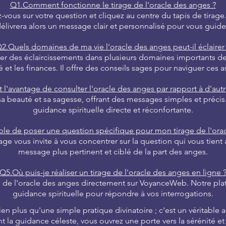
Q1.Comment fonctionne le tirage de l'oracle des anges ?
z-vous sur votre question et cliquez au centre du tapis de tira
élivrera alors un message clair et personnalisé pour vous guide
2.Quels domaines de ma vie l'oracle des anges peut-il éclairer
r des éclaircissements dans plusieurs domaines importants de vot
é et les finances. Il offre des conseils sages pour naviguer ces a
 l'avantage de consulter l'oracle des anges par rapport à d'autr
sa beauté et sa sagesse, offrant des messages simples et précis
guidance spirituelle directe et réconfortante.
ible de poser une question spécifique pour mon tirage de l'ora
ge vous invite à vous concentrer sur la question qui vous tient
message plus pertinent et ciblé de la part des anges.
Q5.Où puis-je réaliser un tirage de l'oracle des anges en ligne 
e de l'oracle des anges directement sur VoyanceWeb. Notre pla
guidance spirituelle pour répondre à vos interrogations.
bien plus qu'une simple pratique divinatoire ; c'est un véritabl
nt la guidance céleste, vous ouvrez une porte vers la sérénité et