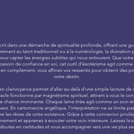
nscrit dans une démarche de spiritualité profonde, offrant une g
irement au tarot traditionnel ou à la numérologie, la divination
ce pour capter les énergies subtiles qui nous entourent. Que vot
besoin de confiance en soi, cet outil d'ésotérisme agit comme
le en complément, vous affinez vos ressentis pour obtenir des p
votre destin.
 clairvoyance permet d'aller au-delà d'une simple lecture de ca
le fonctionne par magnétisme spirituel, attirant à vous le con
ne chance imminente. Chaque lame tirée agit comme un soin én
ivers. En cartomancie angélique, l'interprétation ne se limite pas à
re les rênes de votre existence. Grâce à cette connexion privil
nement et apprenez à écouter votre voix intérieure. Laissez la 
 doutes en certitudes et vous accompagner vers une vie plus ser