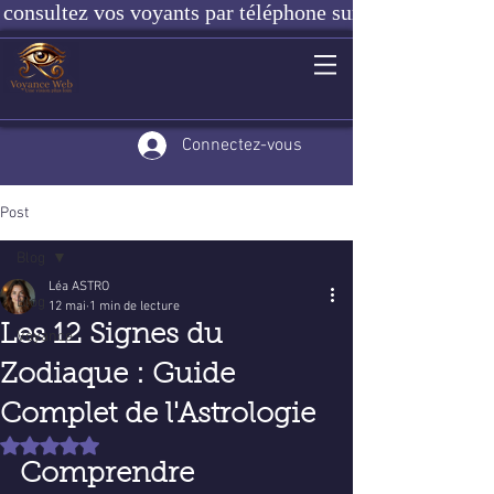
consultez vos voyants par téléphone sur notre site ou e
Connectez-vous
Post
Blog
Léa ASTRO
Blog
12 mai
1 min de lecture
Les 12 Signes du
Voyance
Zodiaque : Guide
Complet de l'Astrologie
Noté NaN étoiles sur 5.
Comprendre 