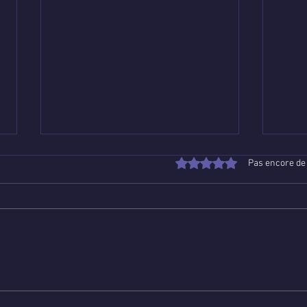
Noté 0 étoile sur 5.
Pas encore de
Poser une question de
Voya
voyance email gratuite : un
lign
guide apaisant pour trouver
qui 