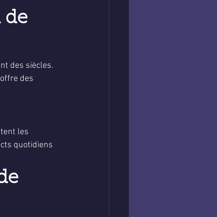
 de 
nt des siècles. 
offre des 
tent les 
ects quotidiens 
de 