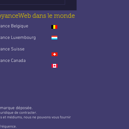
idien
oyanceWeb dans le monde
yance Belgique
yance Luxembourg
yance Suisse
yance Canada
 marque déposée.
uridique de contracter.
tes et médiums, nous ne pouvons vous fournir
 fréquence.