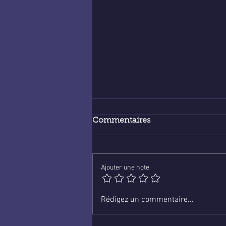
Commentaires
Ajouter une note
Voyance en ligne :
Rédigez un commentaire...
économique et fiable