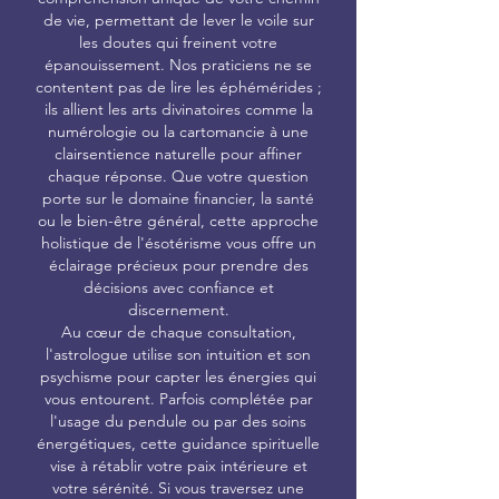
de vie, permettant de lever le voile sur
les doutes qui freinent votre
épanouissement. Nos praticiens ne se
contentent pas de lire les éphémérides ;
ils allient les arts divinatoires comme la
numérologie ou la cartomancie à une
clairsentience naturelle pour affiner
chaque réponse. Que votre question
porte sur le domaine financier, la santé
ou le bien-être général, cette approche
holistique de l'ésotérisme vous offre un
éclairage précieux pour prendre des
décisions avec confiance et
discernement.
Au cœur de chaque consultation,
l'astrologue utilise son intuition et son
psychisme pour capter les énergies qui
vous entourent. Parfois complétée par
l'usage du pendule ou par des soins
énergétiques, cette guidance spirituelle
vise à rétablir votre paix intérieure et
votre sérénité. Si vous traversez une