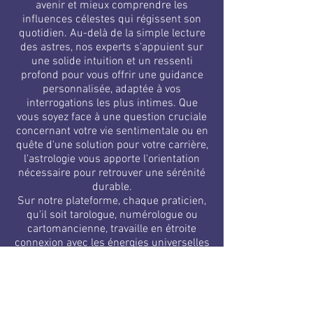
avenir et mieux comprendre les
influences célestes qui régissent son
quotidien. Au-delà de la simple lecture
des astres, nos experts s'appuient sur
une solide intuition et un ressenti
profond pour vous offrir une guidance
personnalisée, adaptée à vos
interrogations les plus intimes. Que
vous soyez face à une question cruciale
concernant votre vie sentimentale ou en
quête d'une solution pour votre carrière,
l'astrologie vous apporte l'orientation
nécessaire pour retrouver une sérénité
durable.
Sur notre plateforme, chaque praticien,
qu'il soit tarologue, numérologue ou
cartomancienne, travaille en étroite
connexion avec les énergies universelles
pour décrypter votre chemin de vie. En
utilisant des outils sacrés tels que
l'oracle, le pendule ou le tarot, ils captent
les vibrations qui vous entourent afin de