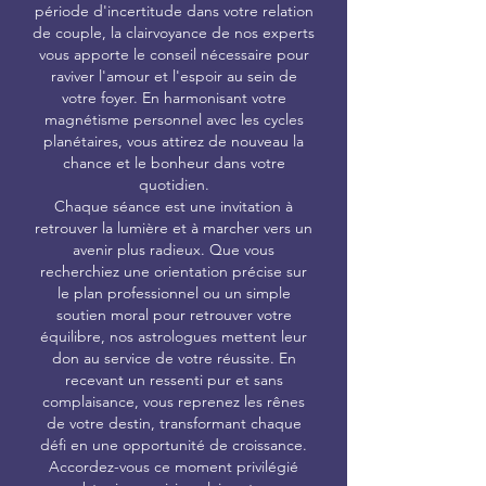
période d'incertitude dans votre relation
de couple, la clairvoyance de nos experts
vous apporte le conseil nécessaire pour
raviver l'amour et l'espoir au sein de
votre foyer. En harmonisant votre
magnétisme personnel avec les cycles
planétaires, vous attirez de nouveau la
chance et le bonheur dans votre
quotidien.
Chaque séance est une invitation à
retrouver la lumière et à marcher vers un
avenir plus radieux. Que vous
recherchiez une orientation précise sur
le plan professionnel ou un simple
soutien moral pour retrouver votre
équilibre, nos astrologues mettent leur
don au service de votre réussite. En
recevant un ressenti pur et sans
complaisance, vous reprenez les rênes
de votre destin, transformant chaque
défi en une opportunité de croissance.
Accordez-vous ce moment privilégié