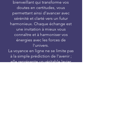
bienveillant qui transforme vos
doutes en certitudes, vous
permettant ainsi d'avancer avec
sérénité et clarté vers un futur
harmonieux. Chaque échange est
une invitation à mieux vous
connaître et à harmoniser vos
énergies avec les forces de
l'univers.
La voyance en ligne ne se limite pas
à la simple prédiction de l’avenir ;
elle représente un véritable levier
de développement personnel pour
ceux qui cherchent à donner du
sens à leur existence.
En explorant
les dimensions subtiles de la
médiumnité, nos praticiens vous
aident à lever le voile sur les
blocages qui entravent votre
épanouissement. Chaque
consultation est conçue comme un