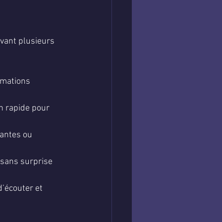
avant plusieurs 
rmations 
on rapide pour 
tantes ou 
 sans surprise 
d’écouter et 