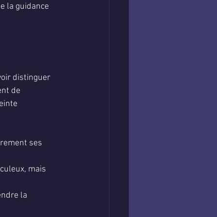
e la guidance 
oir distinguer 
nt de 
einte 
airement ses 
aculeux, mais 
ndre la 