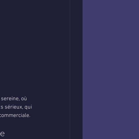
 sereine, où 
s sérieux, qui 
 commerciale.
e 