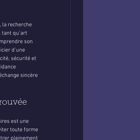
 la recherche 
 tant qu’art 
comprendre son 
icier d’une 
cité, sécurité et 
uidance 
 échange sincère 
trouvée
ires est une 
viter toute forme 
trer pleinement 