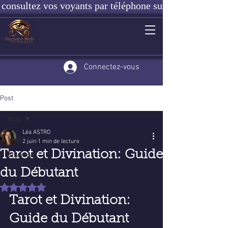
consultez vos voyants par téléphone sur notre site ou e
Connectez-vous
Post
Blog
Léa ASTRO
Blog
2 juin
1 min de lecture
Tarot et Divination: Guide
Voyance
du Débutant
Noté NaN étoiles sur 5.
Tarot et Divination: 
Guide du Débutant