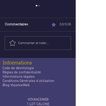
0.0/5 (0)
Commentaires
Commenter et noter...
Poser une question de
Voyance abord
voyance email gratuite :
ligne : Trouve l
un guide apaisant pour
guidance qui
trouver des réponses
t’accompagne 
Informations
quotidien
Code de déontologie
Règles de confidentialité
Informations légales
Conditions Générales d'utilisation
Blog VoyanceWeb
VOYANCEWEB
1 LOT CALCINE