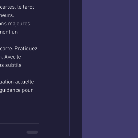
artes, le tarot 
ineurs.
ons majeures. 
rment un 
carte. Pratiquez 
. Avec le 
s subtils 
uation actuelle 
 guidance pour 