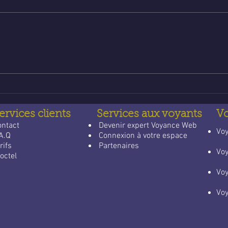
Poser une question de
Voya
voyance email gratuite : un
lign
guide apaisant pour trouver
qui 
des réponses
quot
ervices clients
Services aux voyants
V
ontact
​
Devenir expert Voyance Web
​Vo
A.Q
Connexion à votre espace
rifs
Partenaires
Vo
octel
Vo
Vo