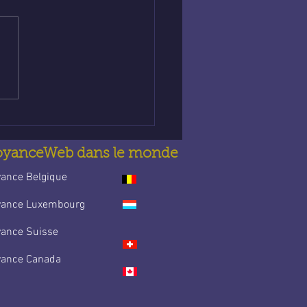
nce abordable en
e : Trouve la guidance
t’accompagne au
idien
oyanceWeb dans le monde
yance Belgique
yance Luxembourg
yance Suisse
yance Canada