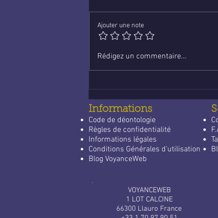
Ajouter une note
Voyance en ligne :
Rédigez un commentaire...
économique et fiable
Informations
S
Code de déontologie
C
Règles de confidentialité
F.
Informations légales
Ta
Conditions Générales d'utilisation
Bl
Blog VoyanceWeb
VOYANCEWEB
1 LOT CALCINE
66300 Llauro France