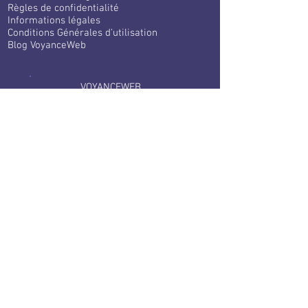
Règles de confidentialité
Informations légales
Conditions Générales d'utilisation
Blog VoyanceWeb
VOYANCEWEB
1 LOT CALCINE
66300 Llauro France
+33 1 70 97 90 51
Services clients
Contact
F.A.Q
Tarifs
Bloctel
Services aux voyants
​
Devenir expert Voyance Web
Connexion à votre espace
Partenaires