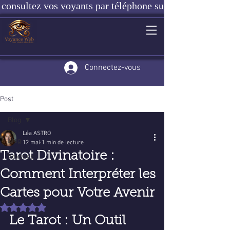
consultez vos voyants par téléphone sur notre site ou e
Connectez-vous
Post
Blog
Léa ASTRO
Blog
12 mai
1 min de lecture
Tarot Divinatoire :
Voyance
Comment Interpréter les
Cartes pour Votre Avenir
Noté NaN étoiles sur 5.
Le Tarot : Un Outil 