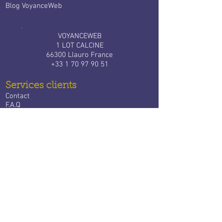
Blog VoyanceWeb
VOYANCEWEB
1 LOT CALCINE
66300 Llauro France
+33 1 70 97 90 51
Services clients
Contact
F.A.Q
Tarifs
Bloctel
Services aux voyants
​
Devenir expert Voyance Web
Connexion à votre espace
Partenaires
VoyanceWeb dans le monde
​Voyance Belgique