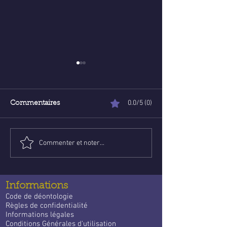
0.0/5 (0)
Commentaires
Commenter et noter...
Poser une question de
Voyance abord
voyance email gratuite :
ligne : Trouve l
un guide apaisant pour
guidance qui
trouver des réponses
t’accompagne 
Informations
quotidien
Code de déontologie
Règles de confidentialité
Informations légales
Conditions Générales d'utilisation