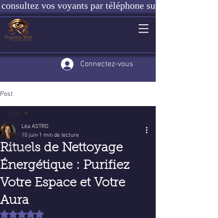
consultez vos voyants par téléphone sur notre site ou e
Connectez-vous
Post
Blog
Léa ASTRO
Blog
10 juin
1 min de lecture
Rituels de Nettoyage
Voyance
Énergétique : Purifiez
Votre Espace et Votre
Aura
Noté NaN étoiles sur 5.