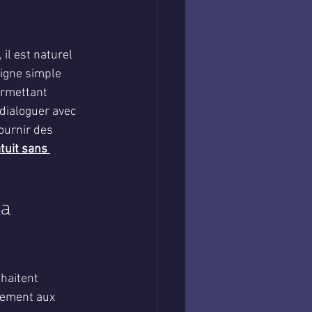
il est naturel 
igne simple 
ermettant 
dialoguer avec 
ournir des 
tuit sans 
a 
haitent 
rement aux 