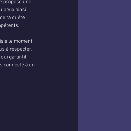
te propose une 
 peux ainsi 
ême ta quête 
mpétents.
oisis le moment 
us à respecter. 
 qui garantit 
es connecté à un 