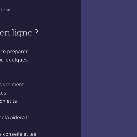
 ligne
n ligne ?
e te préparer 
ici quelques 
s vraiment 
tes.
on et la 
cela aidera le 
 conseils et les 