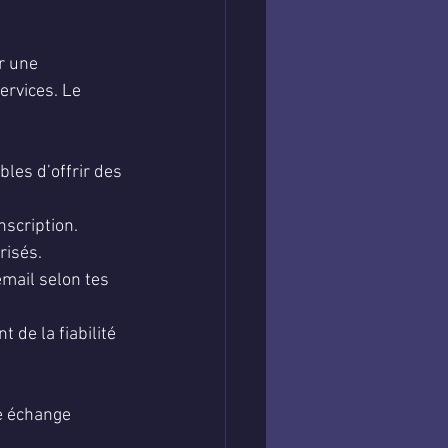
r une 
ervices. Le 
bles d’offrir des 
inscription.
risés.
email selon tes 
 de la fiabilité 
e échange 