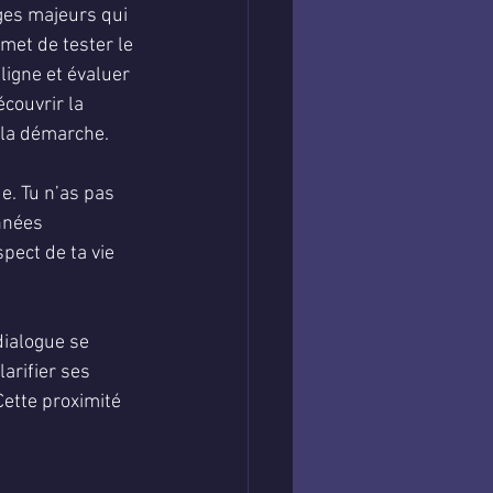
ges majeurs qui 
met de tester le 
ligne et évaluer 
couvrir la 
r la démarche.
e. Tu n’as pas 
nnées 
pect de ta vie 
dialogue se 
arifier ses 
ette proximité 