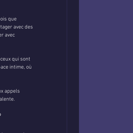
fois que 
tager avec des 
er avec 
 ceux qui sont 
ace intime, où 
ux appels 
alente.
?