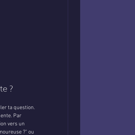
te ?
ler ta question. 
nente. Par 
ion vers un 
amoureuse ?" ou 