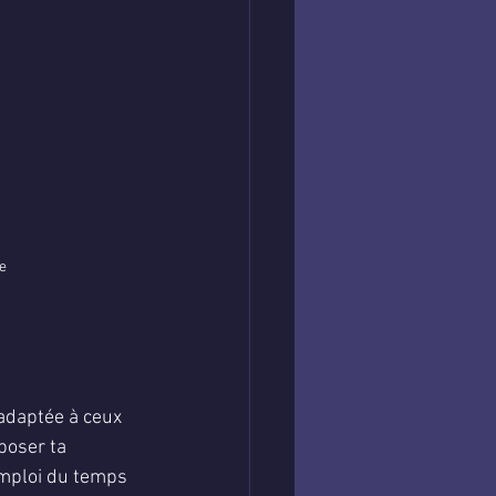
e
adaptée à ceux 
poser ta 
emploi du temps 