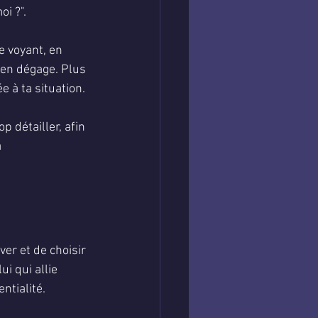
i ?".
 voyant, en 
'en dégage. Plus 
 à ta situation.
 détailler, afin 
 
ver et de choisir 
i qui allie 
ntialité.