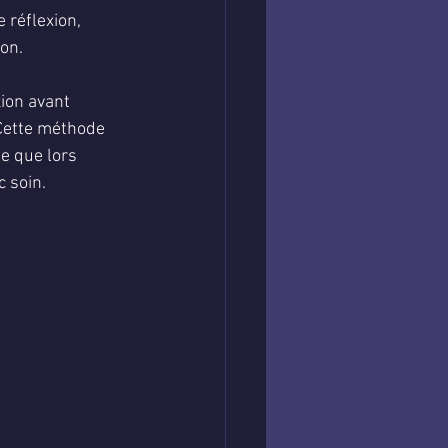
 réflexion, 
ion.
ion avant 
 Cette méthode 
e que lors 
c soin.