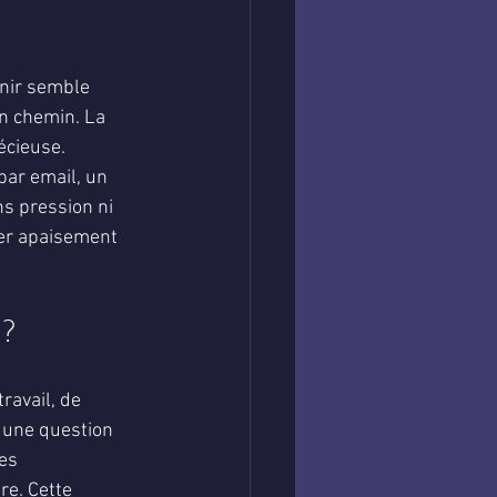
enir semble 
on chemin. La 
écieuse. 
par email, un 
s pression ni 
ter apaisement 
 ?
ravail, de 
r une question 
es 
re. Cette 