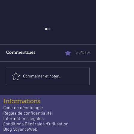
0.0/5 (0)
Commentaires
Commenter et noter...
Poser une question de
Voyance abord
voyance email gratuite :
ligne : Trouve l
un guide apaisant pour
guidance qui
trouver des réponses
t’accompagne 
Informations
quotidien
Code de déontologie
Règles de confidentialité
Informations légales
Conditions Générales d'utilisation
Blog VoyanceWeb