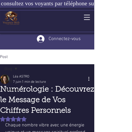
consultez vos voyants par téléphone sur notre site ou e
Connectez-vous
Post
Blog
Léa ASTRO
Blog
7 juin
1 min de lecture
Numérologie : Découvrez
Voyance
le Message de Vos
Chiffres Personnels
Noté NaN étoiles sur 5.
Chaque nombre vibre avec une énergie 