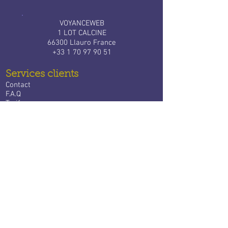
VOYANCEWEB
1 LOT CALCINE
66300 Llauro France
+33 1 70 97 90 51
Services clients
Contact
F.A.Q
Tarifs
Bloctel
Services aux voyants
​
Devenir expert Voyance Web
Connexion à votre espace
Partenaires
VoyanceWeb dans le monde
​Voyance Belgique
Voyance Luxembourg