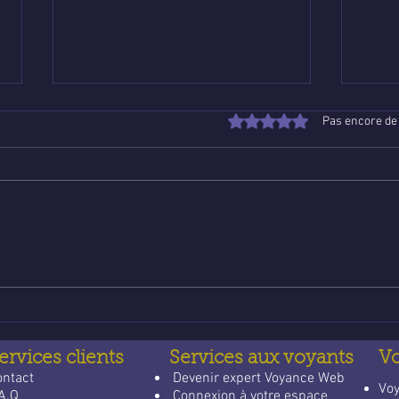
Noté 0 étoile sur 5.
Pas encore de
Poser une question de
Voya
voyance email gratuite : un
lign
guide apaisant pour trouver
qui 
des réponses
quot
ervices clients
Services aux voyants
V
ontact
​
Devenir expert Voyance Web
​Vo
A.Q
Connexion à votre espace