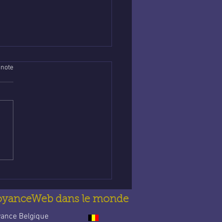
 note
nce abordable en
e : Trouve la guidance
t’accompagne au
idien
oyanceWeb dans le monde
yance Belgique