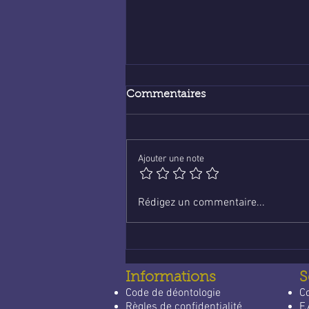
Commentaires
Ajouter une note
Voyance en ligne :
Rédigez un commentaire...
économique et fiable
Informations
S
Code de déontologie
C
Règles de confidentialité
F.