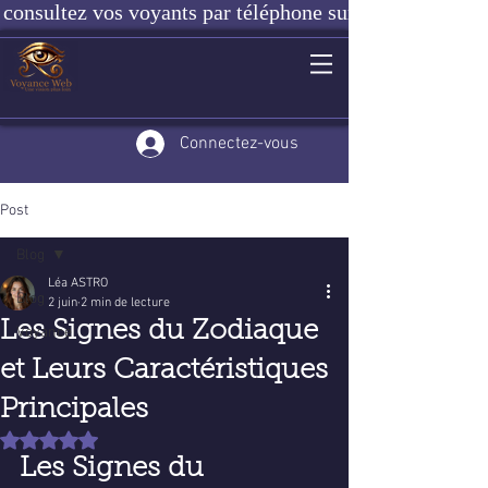
consultez vos voyants par téléphone sur notre site ou e
Connectez-vous
Post
Blog
Léa ASTRO
Blog
2 juin
2 min de lecture
Les Signes du Zodiaque
Voyance
et Leurs Caractéristiques
Principales
Noté NaN étoiles sur 5.
Les Signes du 