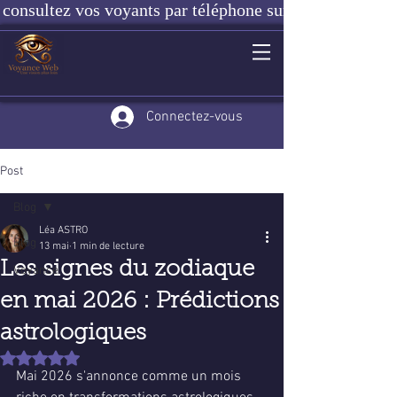
consultez vos voyants par téléphone sur notre site ou e
Connectez-vous
Post
Blog
Léa ASTRO
Blog
13 mai
1 min de lecture
Les signes du zodiaque
Voyance
en mai 2026 : Prédictions
astrologiques
Noté NaN étoiles sur 5.
Mai 2026 s'annonce comme un mois 