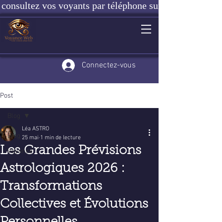
consultez vos voyants par téléphone sur notre site ou e
Connectez-vous
Post
Blog
Léa ASTRO
Blog
25 mai
1 min de lecture
Les Grandes Prévisions
Voyance
Astrologiques 2026 :
Transformations
Collectives et Évolutions