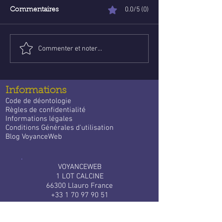
0.0/5 (0)
Commentaires
Commenter et noter...
Poser une question de
Voyance abord
voyance email gratuite :
ligne : Trouve l
un guide apaisant pour
guidance qui
trouver des réponses
t’accompagne 
Informations
quotidien
Code de déontologie
Règles de confidentialité
Informations légales
Conditions Générales d'utilisation
Blog VoyanceWeb
VOYANCEWEB
1 LOT CALCINE
66300 Llauro France
+33 1 70 97 90 51
Services clients