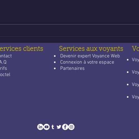
Poser une question de
Voya
voyance email gratuite : un
lign
guide apaisant pour trouver
qui 
des réponses
quot
ervices clients
Services aux voyants
V
ontact
​
Devenir expert Voyance Web
​Vo
A.Q
Connexion à votre espace
rifs
Partenaires
Vo
octel
Vo
Vo