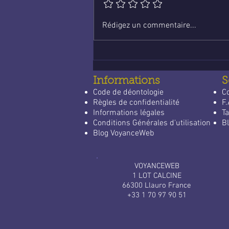
Voyance en ligne :
Rédigez un commentaire...
économique et fiable
Informations
S
Code de déontologie
C
Règles de confidentialité
F.
Informations légales
Ta
Conditions Générales d'utilisation
Bl
Blog VoyanceWeb
VOYANCEWEB
1 LOT CALCINE
66300 Llauro France
+33 1 70 97 90 51