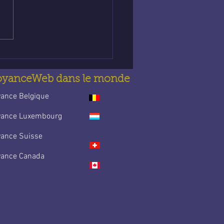
nce abordable en
e : Trouve la guidance
t’accompagne au
idien
oyanceWeb dans le monde
yance Belgique
yance Luxembourg
yance Suisse
yance Canada