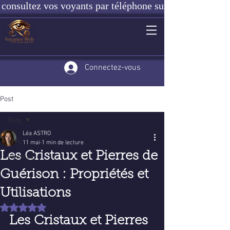
consultez vos voyants par téléphone sur notre site ou e
Connectez-vous
Post
Blog
Léa ASTRO
Blog
11 mai
1 min de lecture
Les Cristaux et Pierres de
Voyance
Guérison : Propriétés et
Utilisations
Noté NaN étoiles sur 5.
Les Cristaux et Pierres 