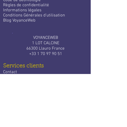
Code de déontologie
Règles de confidentialité
Informations légales
Conditions Générales d'utilisation
Blog VoyanceWeb
VOYANCEWEB
1 LOT CALCINE
66300 Llauro France
+33 1 70 97 90 51
Services clients
Contact
F.A.Q
Tarifs
Bloctel
Services aux voyants
​
Devenir expert Voyance Web
Connexion à votre espace
Partenaires