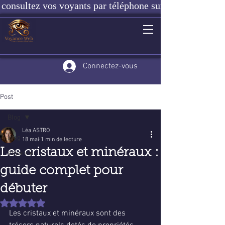
consultez vos voyants par téléphone sur notre site ou e
Connectez-vous
Post
Blog
Léa ASTRO
Blog
18 mai
1 min de lecture
Les cristaux et minéraux :
Voyance
guide complet pour
débuter
Noté NaN étoiles sur 5.
Les cristaux et minéraux sont des 