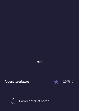
0.0/5 (0)
Commentaires
Commenter et noter...
Poser une question de
Voyance abord
voyance email gratuite :
ligne : Trouve l