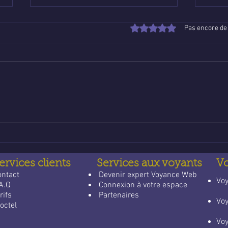
Noté 0 étoile sur 5.
Pas encore de
Poser une question de
Voya
voyance email gratuite : un
lign
guide apaisant pour trouver
qui 
des réponses
quot
ervices clients
Services aux voyants
V
ontact
​
Devenir expert Voyance Web
​Vo
A.Q
Connexion à votre espace
rifs
Partenaires
Vo
octel
Vo