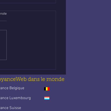
 note
nce abordable en
e : Trouve la guidance
t’accompagne au
idien
oyanceWeb dans le monde
yance Belgique
yance Luxembourg
yance Suisse