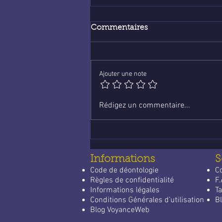
Commentaires
Ajouter une note
Voyance en ligne :
Rédigez un commentaire...
économique et fiable
Informations
S
Code de déontologie
C
Règles de confidentialité
F.
Informations légales
Ta
Conditions Générales d'utilisation
Bl
Blog VoyanceWeb