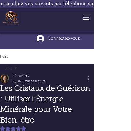
consultez vos voyants par téléphone sur notre site ou e
Connectez-vous
Post
Blog
Léa ASTRO
Blog
7 juin
1 min de lecture
Les Cristaux de Guérison
Voyance
: Utiliser l'Énergie
Minérale pour Votre
Bien-être
Noté NaN étoiles sur 5.