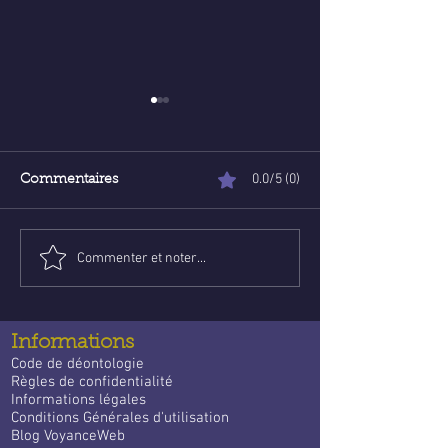
0.0/5 (0)
Commentaires
Commenter et noter...
Poser une question de
Voyance abord
voyance email gratuite :
ligne : Trouve l
un guide apaisant pour
guidance qui
trouver des réponses
t’accompagne 
Informations
quotidien
Code de déontologie
Règles de confidentialité
Informations légales
Conditions Générales d'utilisation
Blog VoyanceWeb