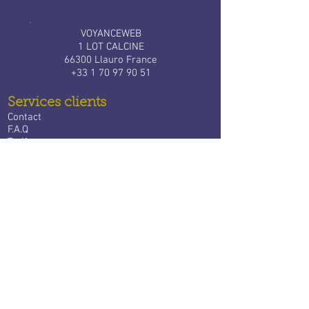
VOYANCEWEB
1 LOT CALCINE
66300 Llauro France
+33 1 70 97 90 51
Services clients
Contact
F.A.Q
Tarifs
Bloctel
Services aux voyants
​
Devenir expert Voyance Web
Connexion à votre espace
Partenaires
VoyanceWeb dans le monde
​Voyance Belgique
Voyance Luxembourg