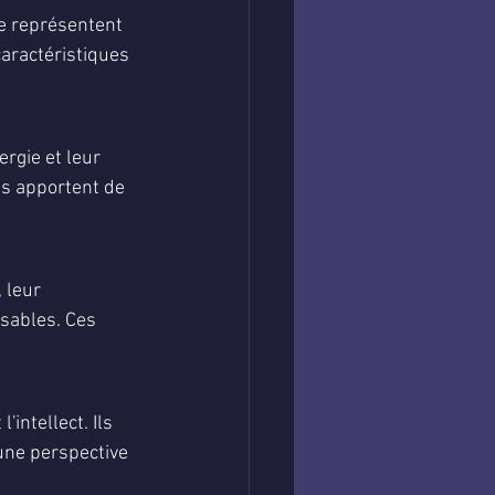
e représentent 
aractéristiques 
rgie et leur 
es apportent de 
 leur 
nsables. Ces 
intellect. Ils 
une perspective 