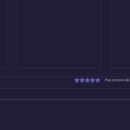
Noté 0 étoile sur 5.
Pas encore de
Poser une question de
Voya