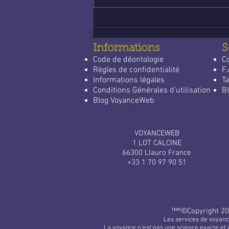
économique et fiable
Informations
S
Code de déontologie
C
Règles de confidentialité
F.
Informations légales
Ta
Conditions Générales d'utilisation
Bl
Blog VoyanceWeb
VOYANCEWEB
1 LOT CALCINE
66300 Llauro France
+33 1 70 97 90 51
™®©​Copyright 20
Les services de voyanc
La voyance n'est pas une science exacte et 