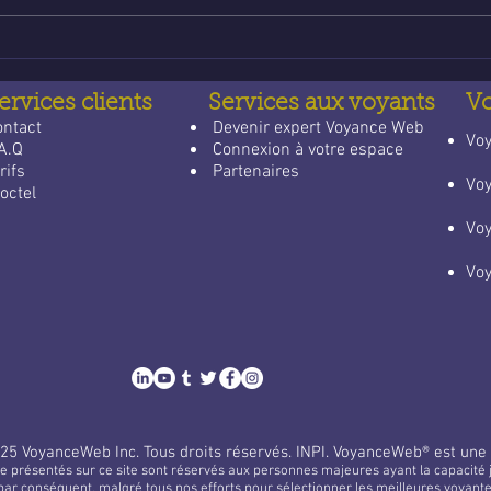
voyance email gratuite : un
lign
guide apaisant pour trouver
qui 
des réponses
quot
ervices clients
Services aux voyants
V
ontact
​
Devenir expert Voyance Web
​Vo
A.Q
Connexion à votre espace
rifs
Partenaires
Vo
octel
Vo
Vo
25 VoyanceWeb Inc.
Tous droits réservés.
INPI. VoyanceWeb® est une
e présentés sur ce site sont réservés aux personnes majeures ayant la capacité j
par conséquent, malgré tous nos efforts pour sélectionner les meilleures voyan