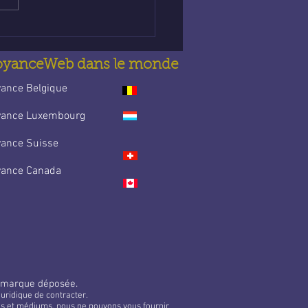
e : Trouve la guidance
t’accompagne au
idien
oyanceWeb dans le monde
yance Belgique
yance Luxembourg
yance Suisse
yance Canada
 marque déposée.
uridique de contracter.
tes et médiums, nous ne pouvons vous fournir