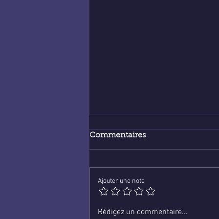
Commentaires
Ajouter une note
Voyance en ligne :
Rédigez un commentaire...