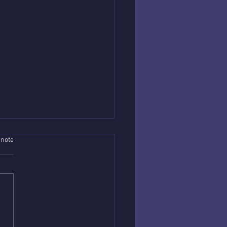
 note
nce abordable en