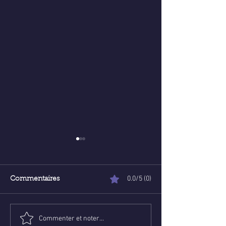
0.0/5 (0)
Commentaires
Commenter et noter...
Poser une question de
Voyance abord