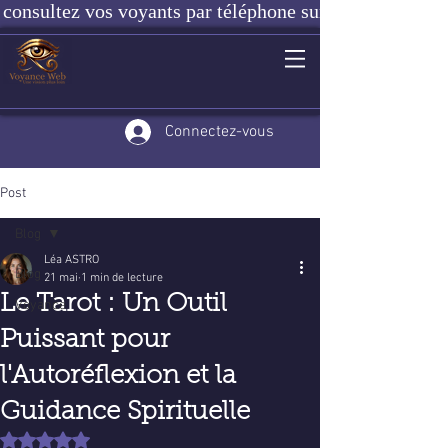
consultez vos voyants par téléphone sur notre site ou e
Connectez-vous
Post
Blog
Léa ASTRO
Blog
21 mai
1 min de lecture
Le Tarot : Un Outil
Voyance
Puissant pour
l'Autoréflexion et la
Guidance Spirituelle
Noté NaN étoiles sur 5.