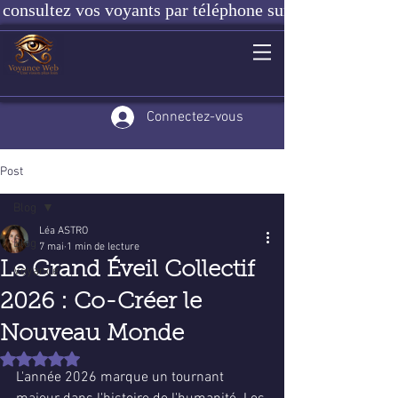
consultez vos voyants par téléphone sur notre site ou e
Connectez-vous
Post
Blog
Léa ASTRO
Blog
7 mai
1 min de lecture
Le Grand Éveil Collectif
Voyance
2026 : Co-Créer le
Nouveau Monde
Noté NaN étoiles sur 5.
L'année 2026 marque un tournant 