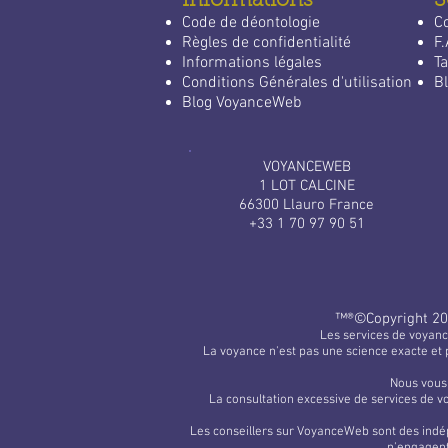
Informations
S
Code de déontologie
C
Règles de confidentialité
F.
Informations légales
Ta
Conditions Générales d'utilisation
Bl
Blog VoyanceWeb
VOYANCEWEB
1 LOT CALCINE
66300 Llauro France
+33 1 70 97 90 51
™®©​Copyright 20
Les services de voyanc
La voyance n'est pas une science exacte et 
Nous vous 
La consultation excessive de services de v
Les conseillers sur VoyanceWeb sont des indép