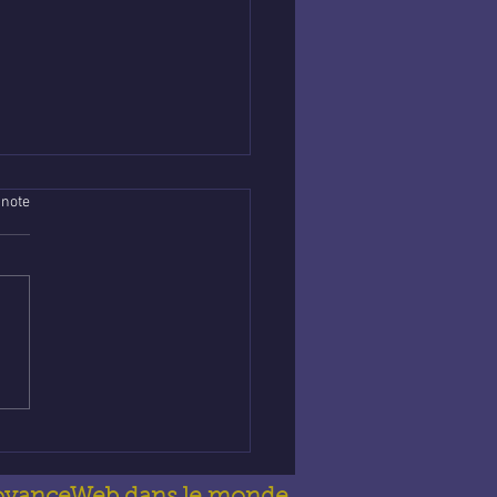
 note
nce abordable en
e : Trouve la guidance
t’accompagne au
idien