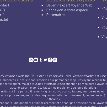
ervices clients
Services aux voyants
V
ontact
​
Devenir expert Voyance Web
​Vo
A.Q
Connexion à votre espace
rifs
Partenaires
Vo
octel
Vo
Vo
25 VoyanceWeb Inc.
Tous droits réservés.
INPI. VoyanceWeb® est une
e présentés sur ce site sont réservés aux personnes majeures ayant la capacité j
par conséquent, malgré tous nos efforts pour sélectionner les meilleures voyan
aucune garantie de résultat sur les prédictions ou leurs datations.
invitons à être particulièrement vigilant sur vos consultations, leur durée et leur
oyance pouvant engendrer des risques (endettement, isolement, dépendance...) n’
difficultés.
endants juridiquement et financièrement et ne sont pas des salariés de Voyance