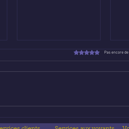
Noté 0 étoile sur 5.
Pas encore de
Poser une question de
Voya
voyance email gratuite : un
lign
guide apaisant pour trouver
qui 
des réponses
quot