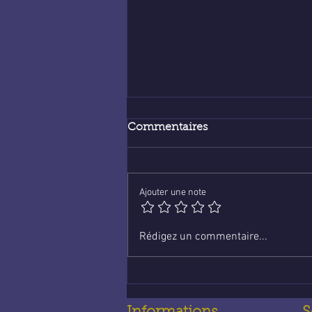
Commentaires
Ajouter une note
Voyance en ligne :
Rédigez un commentaire...
économique et fiable