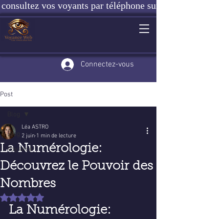
consultez vos voyants par téléphone sur notre site ou e
Connectez-vous
Post
Blog
Léa ASTRO
Blog
2 juin
1 min de lecture
La Numérologie:
Voyance
Découvrez le Pouvoir des
Nombres
Noté NaN étoiles sur 5.
La Numérologie: 