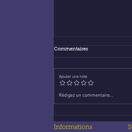
Commentaires
Ajouter une note
Voyance en ligne :
Rédigez un commentaire...
économique et fiable
Informations
S