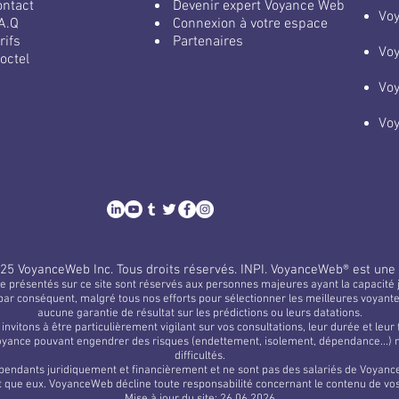
ontact
​
Devenir expert Voyance Web
​Vo
A.Q
Connexion à votre espace
rifs
Partenaires
Vo
octel
Vo
Vo
25 VoyanceWeb Inc.
Tous droits réservés.
INPI. VoyanceWeb® est une
e présentés sur ce site sont réservés aux personnes majeures ayant la capacité j
par conséquent, malgré tous nos efforts pour sélectionner les meilleures voyan
aucune garantie de résultat sur les prédictions ou leurs datations.
invitons à être particulièrement vigilant sur vos consultations, leur durée et leur
oyance pouvant engendrer des risques (endettement, isolement, dépendance...) n’
difficultés.
endants juridiquement et financièrement et ne sont pas des salariés de Voyance
 que eux. VoyanceWeb décline toute responsabilité concernant le contenu de vo
Mise à jour du site: 26.06.2026