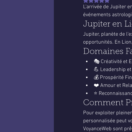
Noté NaN étoiles sur 
L'arrivée de Jupiter 
événements astrologi
Jupiter en L
Jupiter, planète de l'
opportunités. En Lion,
Domaines Fav
🎭 Créativité et 
💪 Leadership et
💰 Prospérité Fin
❤️ Amour et Rela
⭐ Reconnaissance
Comment Pro
Pour exploiter pleine
personnalisée peut vo
VoyanceWeb sont prêt