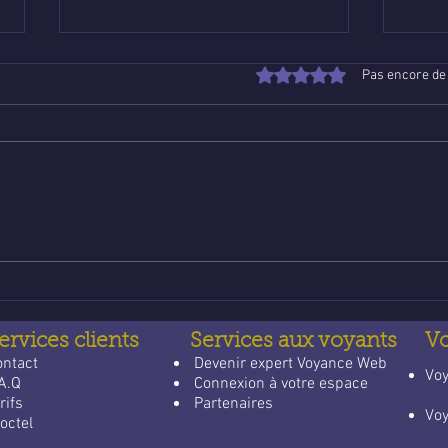
Noté 0 étoile sur 5.
Pas encore de
Poser une question de
Voya
voyance email gratuite : un
lign
guide apaisant pour trouver
qui 
des réponses
quot
ervices clients
Services aux voyants
V
ontact
​
Devenir expert Voyance Web
​Vo
A.Q
Connexion à votre espace
rifs
Partenaires
Vo
octel