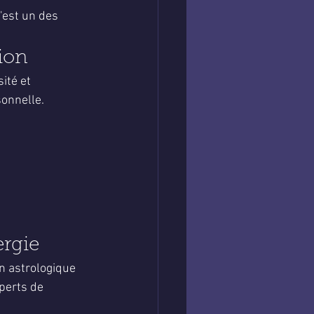
'est un des 
ion
ité et 
sonnelle.
rgie
n astrologique 
perts de 