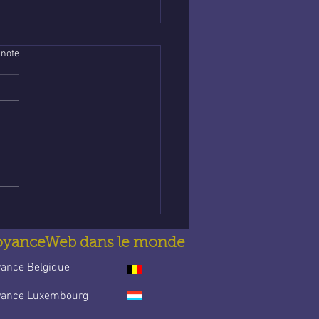
 note
nce abordable en
e : Trouve la guidance
t’accompagne au
idien
oyanceWeb dans le monde
yance Belgique
yance Luxembourg