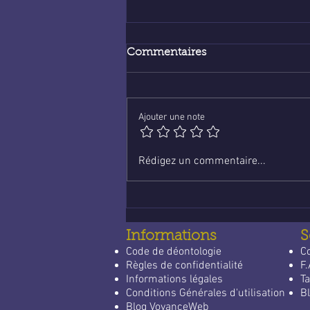
Commentaires
Ajouter une note
Voyance en ligne :
Rédigez un commentaire...
économique et fiable
Informations
S
Code de déontologie
C
Règles de confidentialité
F.
Informations légales
Ta
Conditions Générales d'utilisation
Bl
Blog VoyanceWeb