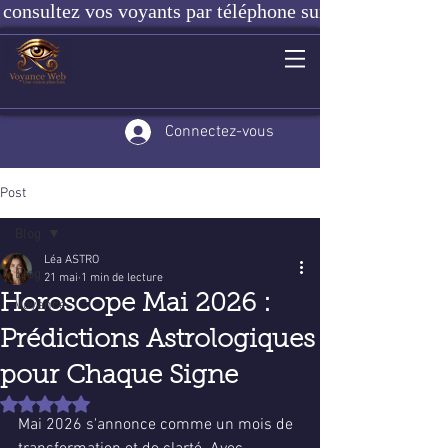
consultez vos voyants par téléphone sur notre site ou e
Connectez-vous
Post
Blog
Léa ASTRO
Blog
21 mai
1 min de lecture
Horoscope Mai 2026 :
Voyance
Prédictions Astrologiques
pour Chaque Signe
Noté NaN étoiles sur 5.
Mai 2026 s'annonce comme un mois de 