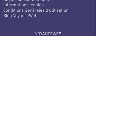
Informations légales
Conditions Générales d'utilisation
Blog VoyanceWeb
VOYANCEWEB
1 LOT CALCINE
66300 Llauro France
+33 1 70 97 90 51
Services clients
Contact
F.A.Q
Tarifs
Bloctel
Services aux voyants
​
Devenir expert Voyance Web
Connexion à votre espace
Partenaires
VoyanceWeb dans le monde