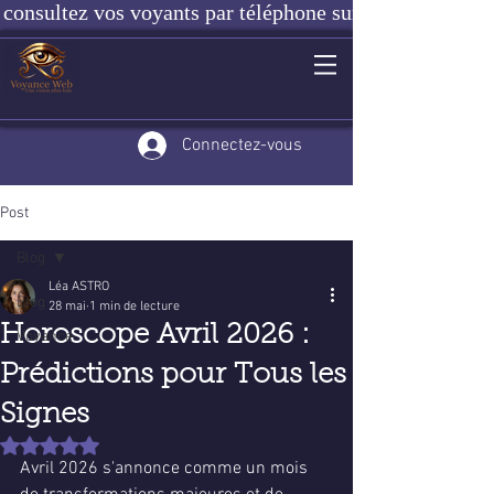
consultez vos voyants par téléphone sur notre site ou e
Connectez-vous
Post
Blog
Léa ASTRO
Blog
28 mai
1 min de lecture
Horoscope Avril 2026 :
Voyance
Prédictions pour Tous les
Signes
Noté NaN étoiles sur 5.
Avril 2026 s'annonce comme un mois 