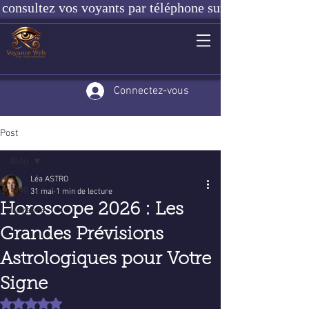
consultez vos voyants par téléphone sur notre site ou e
Connectez-vous
Post
Blog
Léa ASTRO
Blog
31 mai
1 min de lecture
Horoscope 2026 : Les
Voyance
Grandes Prévisions
Astrologiques pour Votre
Signe
Noté NaN étoiles sur 5.