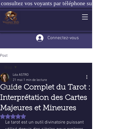
consultez vos voyants par téléphone sur notre site ou e
Connectez-vous
Post
Blog
Léa ASTRO
Blog
21 mai
1 min de lecture
Guide Complet du Tarot :
Voyance
Interprétation des Cartes
Majeures et Mineures
Noté NaN étoiles sur 5.
Le tarot est un outil divinatoire puissant 