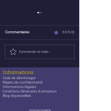
0.0/5 (0)
Commentaires
Commenter et noter...
Poser une question de
Voyance abord
voyance email gratuite :
ligne : Trouve l
un guide apaisant pour
guidance qui
trouver des réponses
t’accompagne 
Informations
quotidien
Code de déontologie
Règles de confidentialité
Informations légales
Conditions Générales d'utilisation
Blog VoyanceWeb