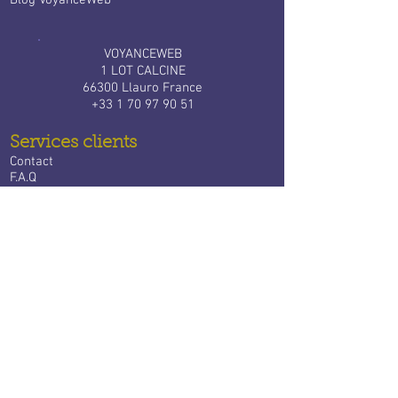
Blog VoyanceWeb
VOYANCEWEB
1 LOT CALCINE
66300 Llauro France
+33 1 70 97 90 51
Services clients
Contact
F.A.Q
Tarifs
Bloctel
Services aux voyants
​
Devenir expert Voyance Web
Connexion à votre espace
Partenaires
VoyanceWeb dans le monde
​Voyance Belgique