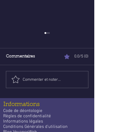
0.0/5 (0)
Commentaires
Commenter et noter...
Poser une question de
Voyance abord
voyance email gratuite :
ligne : Trouve l
un guide apaisant pour
guidance qui
trouver des réponses
t’accompagne 
Informations
quotidien
Code de déontologie
Règles de confidentialité
Informations légales
Conditions Générales d'utilisation