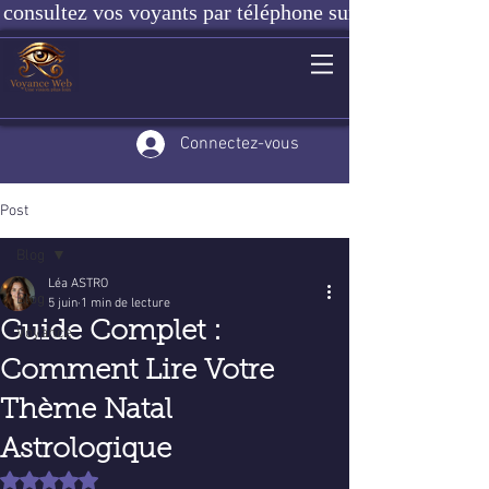
consultez vos voyants par téléphone sur notre site ou e
Connectez-vous
Post
Blog
Léa ASTRO
Blog
5 juin
1 min de lecture
Guide Complet :
Voyance
Comment Lire Votre
Thème Natal
Astrologique
Noté NaN étoiles sur 5.