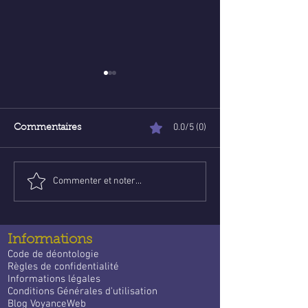
0.0/5 (0)
Commentaires
Commenter et noter...
Poser une question de
Voyance abord
voyance email gratuite :
ligne : Trouve l
un guide apaisant pour
guidance qui
trouver des réponses
t’accompagne 
Informations
quotidien
Code de déontologie
Règles de confidentialité
Informations légales
Conditions Générales d'utilisation
Blog VoyanceWeb