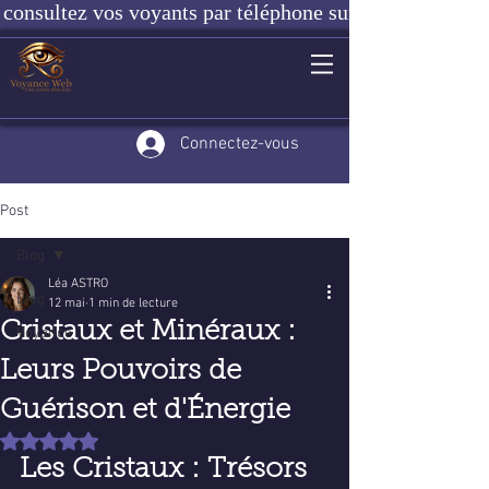
consultez vos voyants par téléphone sur notre site ou e
Connectez-vous
Post
Blog
Léa ASTRO
Blog
12 mai
1 min de lecture
Cristaux et Minéraux :
Voyance
Leurs Pouvoirs de
Guérison et d'Énergie
Noté NaN étoiles sur 5.
Les Cristaux : Trésors 