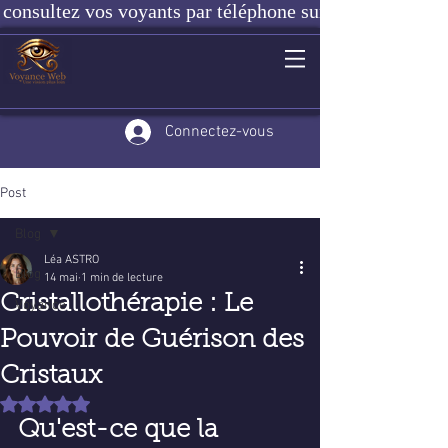
consultez vos voyants par téléphone sur notre site ou e
Connectez-vous
Post
Blog
Léa ASTRO
Blog
14 mai
1 min de lecture
Cristallothérapie : Le
Voyance
Pouvoir de Guérison des
Cristaux
Noté NaN étoiles sur 5.
Qu'est-ce que la 