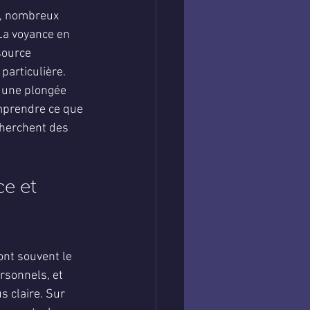
s, nombreux 
La voyance en 
source 
articulière. 
e une plongée 
omprendre ce que 
cherchent des 
e et 
ont souvent le 
rsonnels, et 
 claire. Sur 