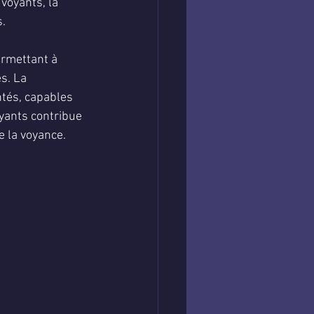
voyants, la 
s.
ermettant à 
s. La 
tés, capables 
oyants contribue 
e la voyance.