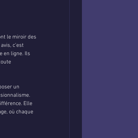
nt le miroir des 
vis, c’est 
en ligne. Ils 
toute 
poser un 
ssionnalisme. 
fférence. Elle 
age, où chaque 