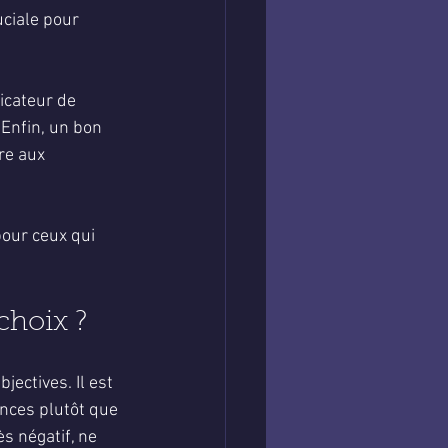
ciale pour 
icateur de 
 Enfin, un bon 
re aux 
our ceux qui 
choix ?
jectives. Il est 
nces plutôt que 
ès négatif, ne 