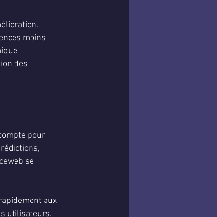
élioration. 
iences moins 
mique 
tion des 
 compte pour 
rédictions, 
anceweb se 
er rapidement aux 
s utilisateurs. 