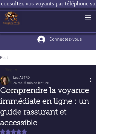
consultez vos voyants par téléphone sur notre site ou e
Connectez-vous
Post
Blog
Léa ASTRO
Blog
26 mai
5 min de lecture
Comprendre la voyance
Voyance
immédiate en ligne : un
guide rassurant et
accessible
Noté NaN étoiles sur 5.