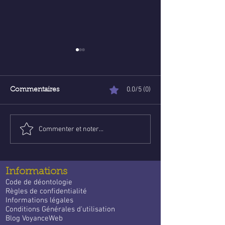
0.0/5 (0)
Commentaires
Commenter et noter...
Voyance en ligne :
Poser une ques
économique et fiable
voyance email g
un guide apais
trouver des ré
Informations
Code de déontologie
Règles de confidentialité
Informations légales
Conditions Générales d'utilisation
Blog VoyanceWeb