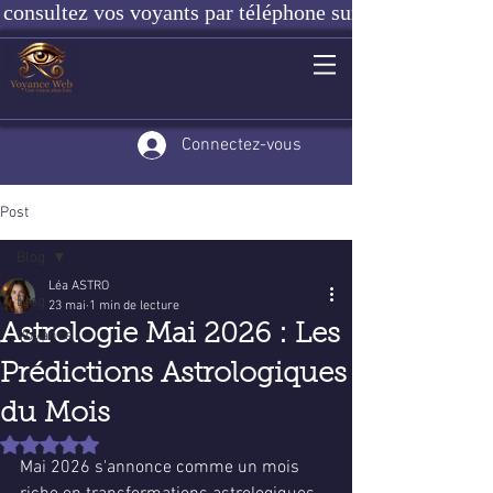
consultez vos voyants par téléphone sur notre site ou e
Connectez-vous
Post
Blog
Léa ASTRO
Blog
23 mai
1 min de lecture
Astrologie Mai 2026 : Les
Voyance
Prédictions Astrologiques
du Mois
Noté NaN étoiles sur 5.
Mai 2026 s'annonce comme un mois 