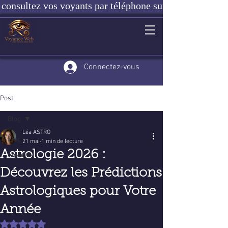
consultez vos voyants par téléphone sur notre site ou e
Connectez-vous
Post
Blog
Léa ASTRO
Blog
21 mai
1 min de lecture
Astrologie 2026 :
Voyance
Découvrez les Prédictions
Astrologiques pour Votre
Année
Noté NaN étoiles sur 5.