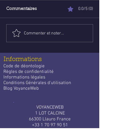
0.0/5 (0)
Commentaires
Commenter et noter...
Poser une question de
Voyance abord
voyance email gratuite :
ligne : Trouve l
un guide apaisant pour
guidance qui
trouver des réponses
t’accompagne 
Informations
quotidien
Code de déontologie
Règles de confidentialité
Informations légales
Conditions Générales d'utilisation
Blog VoyanceWeb
VOYANCEWEB
1 LOT CALCINE
66300 Llauro France
+33 1 70 97 90 51
Services clients