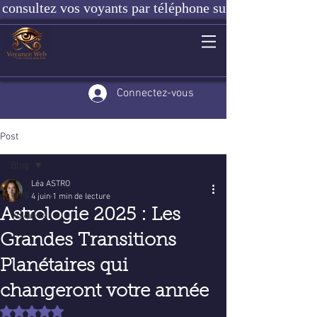
consultez vos voyants par téléphone sur notre site ou e
Connectez-vous
Post
Blog
Léa ASTRO
Blog
4 juin
1 min de lecture
Astrologie 2025 : Les
Voyance
Grandes Transitions
Planétaires qui
changeront votre année
Noté NaN étoiles sur 5.