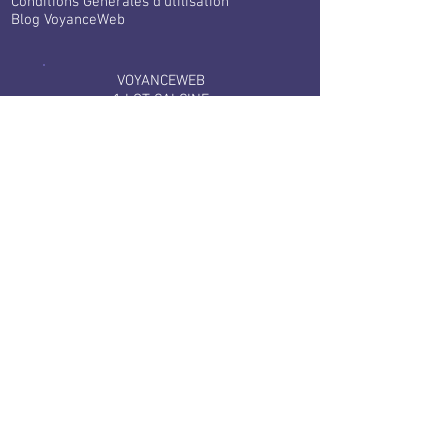
Conditions Générales d'utilisation
Blog VoyanceWeb
VOYANCEWEB
1 LOT CALCINE
66300 Llauro France
+33 1 70 97 90 51
Services clients
Contact
F.A.Q
Tarifs
Bloctel
Services aux voyants
​
Devenir expert Voyance Web
Connexion à votre espace
Partenaires
VoyanceWeb dans le monde